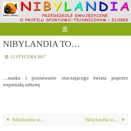
Przejdź
do
treści
NIBYLANDIA TO…
12 STYCZNIA 2017
…nauka i poznawanie otaczającego świata poprzez
wspaniałą zabawę
Nibylandia to…
Nibylandia to…