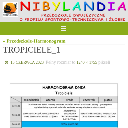
Przejdź
do
treści
« Przedszkole-Harmonogram
TROPICIELE_1
Pełny rozmiar to
pikseli
13 CZERWCA 2023
1240 × 1755