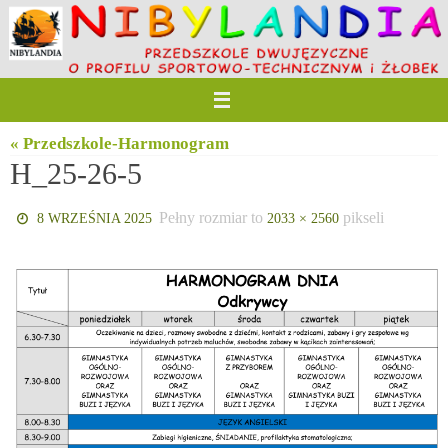
Przejdź
do
treści
« Przedszkole-Harmonogram
H_25-26-5
Pełny rozmiar to
pikseli
8 WRZEŚNIA 2025
2033 × 2560