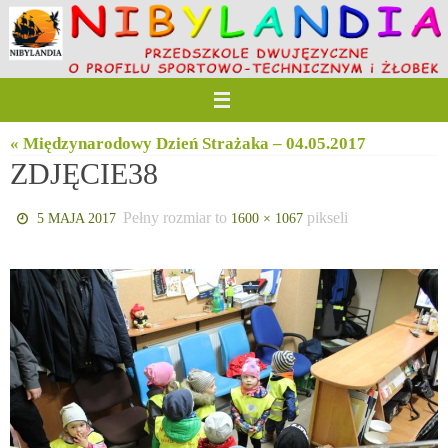
Przejdź
do
treści
« Międzynarodowy Dzień Strażaka – 04.05.2017
ZDJĘCIE38
Pełny rozmiar to
pikseli
5 MAJA 2017
1600 × 1067