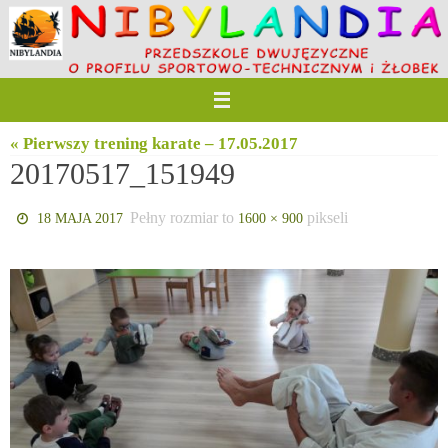
Przejdź
do
treści
« Pierwszy trening karate – 17.05.2017
20170517_151949
Pełny rozmiar to
pikseli
18 MAJA 2017
1600 × 900