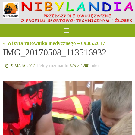
Przejdź
do
treści
« Wizyta ratownika medycznego – 09.05.2017
IMG_20170508_113516932
Pełny rozmiar to
pikseli
9 MAJA 2017
675 × 1200