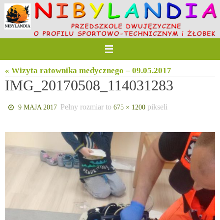
Przejdź
do
treści
« Wizyta ratownika medycznego – 09.05.2017
IMG_20170508_114031283
Pełny rozmiar to
pikseli
9 MAJA 2017
675 × 1200