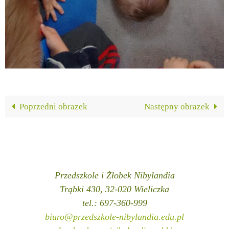
Poprzedni obrazek
Następny obrazek
Przedszkole i Żłobek Nibylandia
Trąbki 430, 32-020 Wieliczka
tel.: 697-360-999
biuro@przedszkole-nibylandia.edu.pl