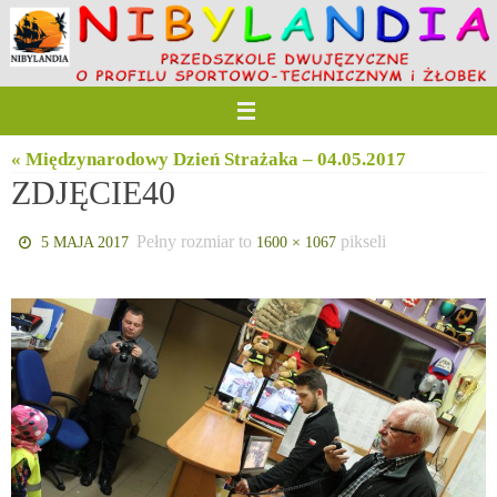
Przejdź
do
treści
« Międzynarodowy Dzień Strażaka – 04.05.2017
ZDJĘCIE40
Pełny rozmiar to
pikseli
5 MAJA 2017
1600 × 1067