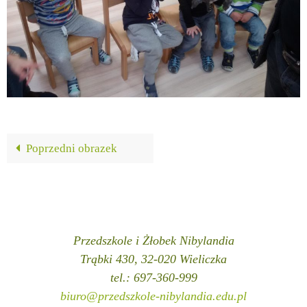
Poprzedni obrazek
Przedszkole i Żłobek Nibylandia
Trąbki 430, 32-020 Wieliczka
tel.: 697-360-999
biuro@przedszkole-nibylandia.edu.pl