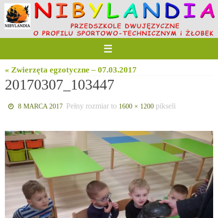
Przejdź
do
treści
« Zwierzęta egzotyczne – 07.03.2017
20170307_103447
Pełny rozmiar to
pikseli
8 MARCA 2017
1600 × 1200