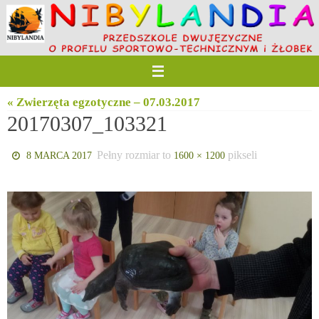
Przejdź
do
treści
« Zwierzęta egzotyczne – 07.03.2017
20170307_103321
Pełny rozmiar to
pikseli
8 MARCA 2017
1600 × 1200